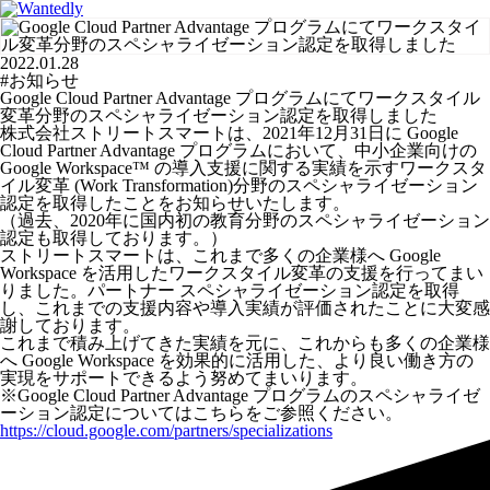
2022.01.28
#お知らせ
Google Cloud Partner Advantage プログラムにてワークスタイル
変革分野のスペシャライゼーション認定を取得しました
株式会社ストリートスマートは、2021年12月31日に Google
Cloud Partner Advantage プログラムにおいて、中小企業向けの
Google Workspace™ の導入支援に関する実績を示すワークスタ
イル変革 (Work Transformation)分野のスペシャライゼーション
認定を取得したことをお知らせいたします。
（過去、2020年に国内初の教育分野のスペシャライゼーション
認定も取得しております。）
ストリートスマートは、これまで多くの企業様へ Google
Workspace を活用したワークスタイル変革の支援を行ってまい
りました。パートナー スペシャライゼーション認定を取得
し、これまでの支援内容や導入実績が評価されたことに大変感
謝しております。
これまで積み上げてきた実績を元に、これからも多くの企業様
へ Google Workspace を効果的に活用した、より良い働き方の
実現をサポートできるよう努めてまいります。
※Google Cloud Partner Advantage プログラムのスペシャライゼ
ーション認定についてはこちらをご参照ください。
https://cloud.google.com/partners/specializations