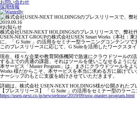
お問い合わせ
採用情報
2019.09.16
#お知らせ
株式会社USEN-NEXT HOLDINGSのプレスリリースで、
USEN-NEXT GROUPの株式会社USEN Smart Work
に、「 G Suite 」の活用をセミナー型ラーニングコンテンツで支援
このプレスリリースに応じて、G Suiteを活用したワーク
—————-
現在、様々な企業や教育関係機関で急速にクラウドツールの活
する上での共通の課題、それはツールを使いこなせるようにな
本サービス「Master Program」は、まさにクラウドツー
Works 様だからこそ、本サービスを本当に求める方に届け
ナーシップのもとに支援を続けさせていただきます。
—————-
詳細は、株式会社 USEN-NEXT HOLDINGS様が公開され
【プレスリリース】 「 G Suite 」の活用をセミナー型のラーニ
https://usen-next.co.jp/newsrelease/2019/09/usw-master-program.html