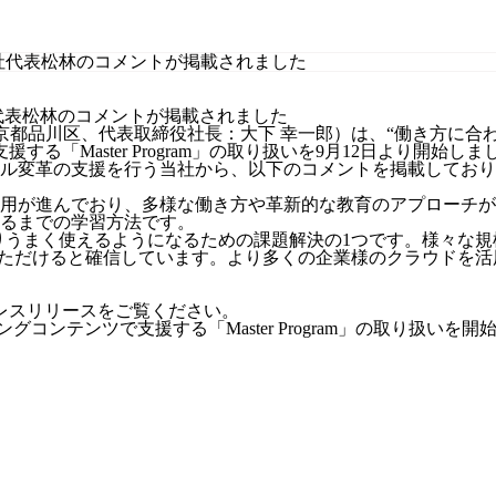
弊社代表松林のコメントが掲載されました
s（本社：東京都品川区、代表取締役社長：大下 幸一郎）は、“働き方に合
する「Master Program」の取り扱いを9月12日より開始しま
スタイル変革の支援を行う当社から、以下のコメントを掲載してお
用が進んでおり、多様な働き方や革新的な教育のアプローチが
るまでの学習方法です。
ルをよりうまく使えるようになるための課題解決の1つです。様々な規模
ていただけると確信しています。より多くの企業様のクラウドを
たプレスリリースをご覧ください。
ングコンテンツで支援する「Master Program」の取り扱いを開