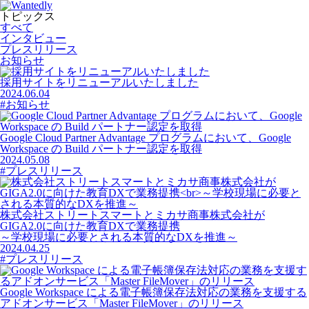
トピックス
すべて
インタビュー
プレスリリース
お知らせ
採用サイトをリニューアルいたしました
2024.06.04
#お知らせ
Google Cloud Partner Advantage プログラムにおいて、Google
Workspace の Build パートナー認定を取得
2024.05.08
#プレスリリース
株式会社ストリートスマートとミカサ商事株式会社が
GIGA2.0に向けた教育DXで業務提携
～学校現場に必要とされる本質的なDXを推進～
2024.04.25
#プレスリリース
Google Workspace による電子帳簿保存法対応の業務を支援する
アドオンサービス「Master FileMover」のリリース