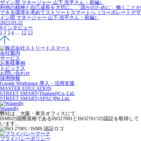
利他の精神と自己成長を大切に。「誰かのために」働くことが
できる環境を求めてストリートスマートへ（コーポレートデザ
イン部 マネージャー 山下 浩平さん・前編）
2023.03.22
#インタビュー
1
2
3
4
…
12
13
会社案内
サービス
お客様事例
トピックス
お問い合わせ
採用情報
Google Workspace 導入・活用支援
MASTER EDUCATION
STREET SMART(Thailand)Co.,Ltd.
STREET SMART(APAC)Pte.Ltd.
Wantedly
弊社は、大阪・東京オフィスにて、
ISMSの国際規格であるISO27001とISO27017の認証を取得して
います。
プライバシーポリシー