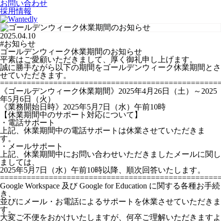
お問い合わせ
採用情報
2025.04.10
#お知らせ
ゴールデンウィーク休業期間のお知らせ
平素はご愛顧いただきまして、厚く御礼申し上げます。
誠に勝手ながら以下の期間をゴールデンウィーク休業期間とさ
せていただきます。
================================================
《ゴールデンウィーク休業期間》2025年4月26日（土）～2025
年5月6日（火）
《業務開始日時》2025年5月7日（水）午前10時
【休業期間中のサポート対応について】
・電話サポート
上記、休業期間中の電話サポートは休業させていただきま
す。
・メールサポート
上記、休業期間中にお問い合わせいただきましたメールに関し
ましては、
2025年5月7日（水）午前10時以降
、順次回答いたします。
=================================================
Google Workspace 及び Google for Education に関する各種お手続
き、
並びにメール・お電話によるサポートを休業させていただきま
す。
大変ご不便をおかけいたしますが、何卒ご理解いただきますよ