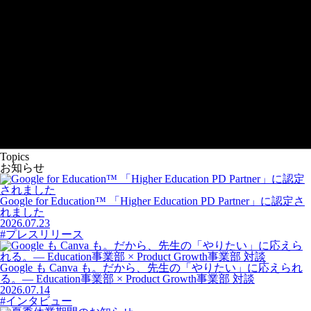
Topics
お知らせ
Google for Education™ 「Higher Education PD Partner」に認定さ
れました
2026.07.23
#プレスリリース
Google も Canva も。だから、先生の「やりたい」に応えられ
る。― Education事業部 × Product Growth事業部 対談
2026.07.14
#インタビュー